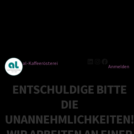
LinkedIn
Instagram
Facebook
al-Kaffeerösterei
Anmelden
ENTSCHULDIGE BITTE
DIE
UNANNEHMLICHKEITEN!
WIR ARBEITEN AN EINER